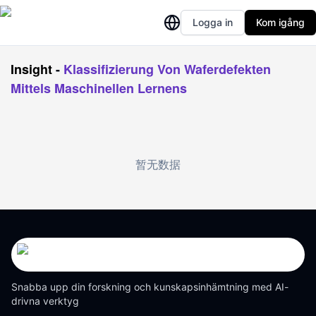
Logga in
Kom igång
Insight
-
Klassifizierung Von Waferdefekten
Mittels Maschinellen Lernens
暂无数据
Snabba upp din forskning och kunskapsinhämtning med AI-
drivna verktyg