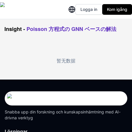
Logga in
Kom igång
Insight
-
Poisson 方程式の GNN ベースの解法
暂无数据
Snabba upp din forskning och kunskapsinhämtning med AI-
drivna verktyg
Lösningar