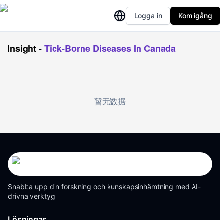
Logga in
Kom igång
Insight
-
Tick-Borne Diseases In Canada
暂无数据
Snabba upp din forskning och kunskapsinhämtning med AI-
drivna verktyg
Lösningar