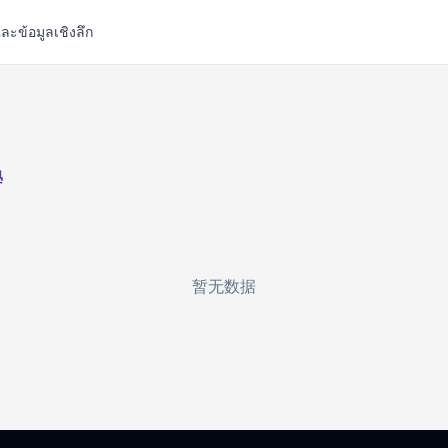
ละข้อมูลเชิงลึก
學
暂无数据