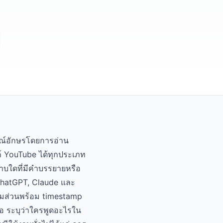
กษณ์อักษรโดยการอ่าน
ก์ YouTube ได้ทุกประเภท
าบใดที่มีคำบรรยายหรือ
 ChatGPT, Claude และ
ามส่วนพร้อม timestamp
้อ ระบุว่าใครพูดอะไรใน