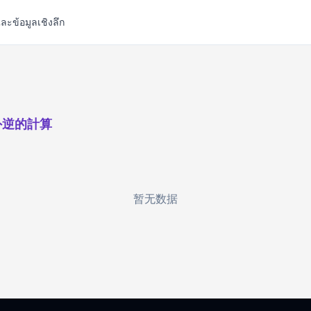
ละข้อมูลเชิงลึก
外逆的計算
暂无数据