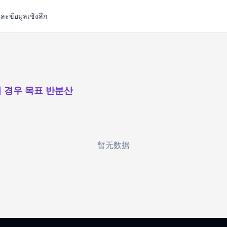
ละข้อมูลเชิงลึก
 경우 목표 반분산
暂无数据