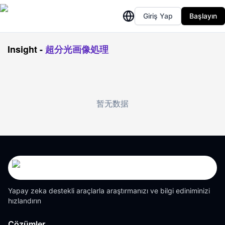
Giriş Yap
Başlayın
Insight
-
超分光画像処理
暂无数据
Yapay zeka destekli araçlarla araştırmanızı ve bilgi ediniminizi
hızlandırın
Çözümler