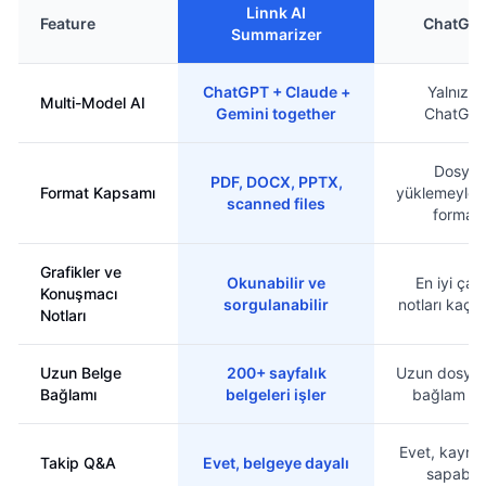
Linnk AI
Feature
ChatGP
Summarizer
ChatGPT + Claude +
Yalnızca
Multi-Model AI
Gemini together
ChatGP
Dosya
PDF, DOCX, PPTX,
Format Kapsamı
yüklemeyle 
scanned files
format
Grafikler ve
Okunabilir ve
En iyi çab
Konuşmacı
sorgulanabilir
notları kaçıra
Notları
Uzun Belge
200+ sayfalık
Uzun dosyal
Bağlamı
belgeleri işler
bağlam sın
Evet, kayna
Takip Q&A
Evet, belgeye dayalı
sapabilir