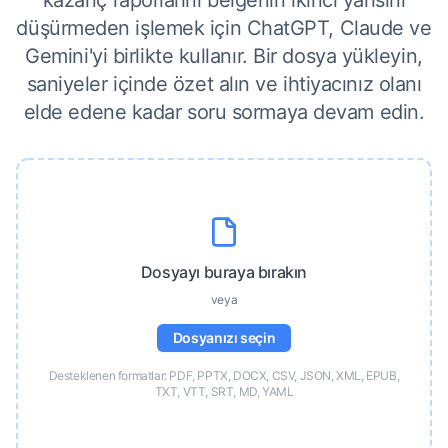
kazanç raporlarını belgenin ikinci yarısını
düşürmeden işlemek için ChatGPT, Claude ve
Gemini'yi birlikte kullanır. Bir dosya yükleyin,
saniyeler içinde özet alın ve ihtiyacınız olanı
elde edene kadar soru sormaya devam edin.
Dosyayı buraya bırakın
veya
Dosyanızı seçin
Desteklenen formatlar: PDF, PPTX, DOCX, CSV, JSON, XML, EPUB,
TXT, VTT, SRT, MD, YAML