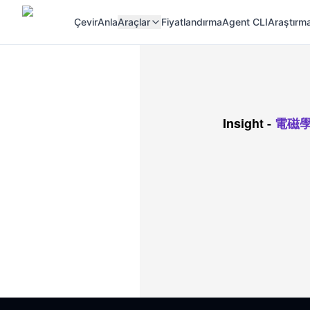
Çevir
Anla
Araçlar
Fiyatlandırma
Agent CLI
Araştırma
Insight
-
電磁