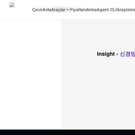
Çevir
Anla
Araçlar
Fiyatlandırma
Agent CLI
Araştırma
Insight
-
신경망