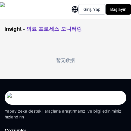
Giriş Yap
Başlayın
Insight
-
의료 프로세스 모니터링
暂无数据
Yapay zeka destekli araçlarla araştırmanızı ve bilgi ediniminizi
hızlandırın
Çözümler