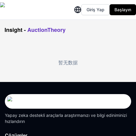
Giriş Yap
Başlayın
Insight
-
AuctionTheory
暂无数据
Yapay zeka destekli araçlarla araştırmanızı ve bilgi ediniminizi
hızlandırın
Çözümler