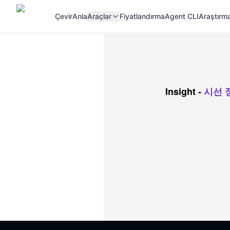
Çevir
Anla
Araçlar
Fiyatlandırma
Agent CLI
Araştırma
Insight
-
시선 