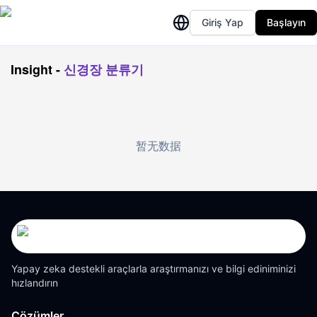
Giriş Yap
Başlayın
Insight
-
신경장 분류기
暂无数据
Yapay zeka destekli araçlarla araştırmanızı ve bilgi ediniminizi
hızlandırın
Çözümler