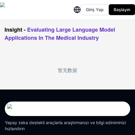
Giriş Yap
Başlayın
Insight
-
Evaluating Large Language Model
Applications In The Medical Industry
暂无数据
Yapay zeka destekli araçlarla araştırmanızı ve bilgi ediniminizi
hızlandırın