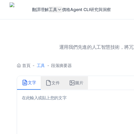
翻譯
理解
工具
價格
Agent CLI
研究與洞察
運用我們先進的人工智慧技術，將冗
首頁
-
工具
-
段落摘要器
文字
文件
圖片