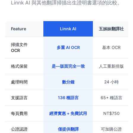
Linnk AI 與其他翻譯掃描出生證明書選項的比較。
Feature
Linnk AI
五姊妹翻譯社
掃描文件
多重 AI OCR
基本 OCR
OCR
格式保留
是—版面完全一致
人工重新排版
處理時間
數分鐘
24 小時
支援語言
136 種語言
65+ 種語言
每頁費用
經濟實惠 + 免費試用
NT$750
公證認證
僅提供翻譯
可加購公證