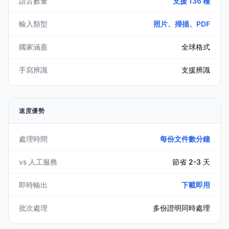
語言數量
支援 136 種
輸入類型
照片、掃描、PDF
國家涵蓋
全球格式
手寫辨識
支援辨識
速度優勢
處理時間
每份文件數分鐘
vs 人工服務
節省 2-3 天
即時輸出
下載即用
批次處理
多份證明同時處理