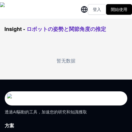
登入
開始使用
Insight
-
ロボットの姿勢と関節角度の推定
暂无数据
透過AI驅動的工具，加速您的研究和知識獲取
方案