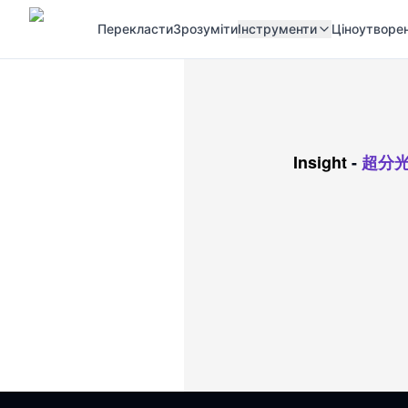
Перекласти
Зрозуміти
Інструменти
Ціноутворе
Insight
-
超分