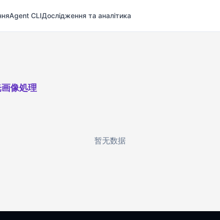
ння
Agent CLI
Дослідження та аналітика
光画像処理
暂无数据