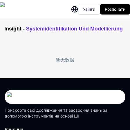
Увійти
Розпочати
Insight
-
Systemidentifikation Und Modellierung
暂无数据
Прискорте свої дослідження та засвоєння знань за
допомогою інструментів на основі ШІ
Рішення