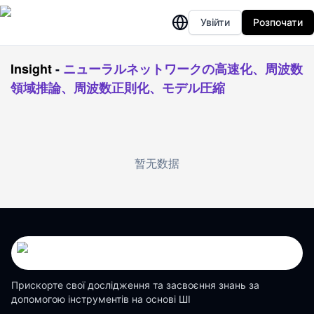
Увійти
Розпочати
Insight
-
ニューラルネットワークの高速化、周波数
領域推論、周波数正則化、モデル圧縮
暂无数据
Прискорте свої дослідження та засвоєння знань за
допомогою інструментів на основі ШІ