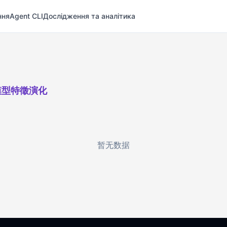
ння
Agent CLI
Дослідження та аналітика
模型特徵演化
暂无数据