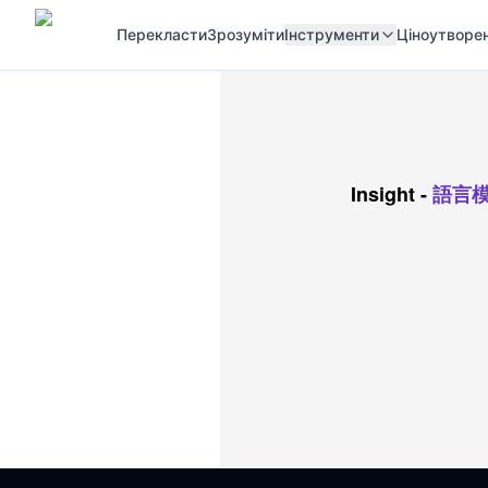
Перекласти
Зрозуміти
Інструменти
Ціноутворе
Insight
-
語言