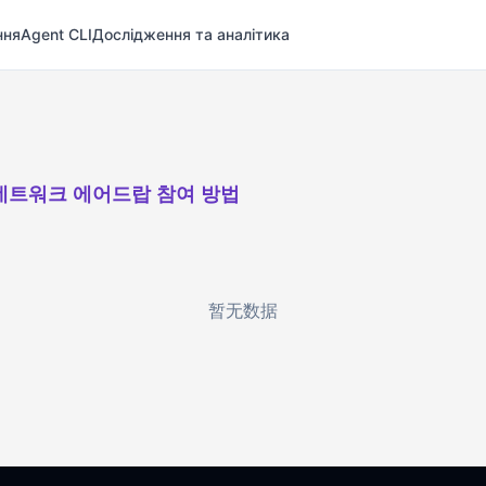
ння
Agent CLI
Дослідження та аналітика
네트워크 에어드랍 참여 방법
暂无数据