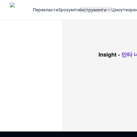
Перекласти
Зрозуміти
Інструменти
Ціноутворе
Insight
-
만타 