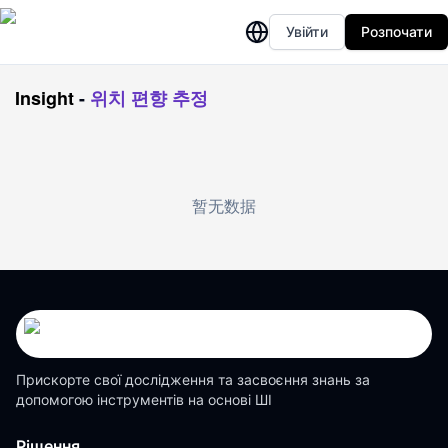
Увійти
Розпочати
Insight
-
위치 편향 추정
暂无数据
Прискорте свої дослідження та засвоєння знань за
допомогою інструментів на основі ШІ
Рішення