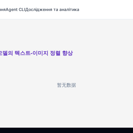
ння
Agent CLI
Дослідження та аналітика
모델의 텍스트-이미지 정렬 향상
暂无数据