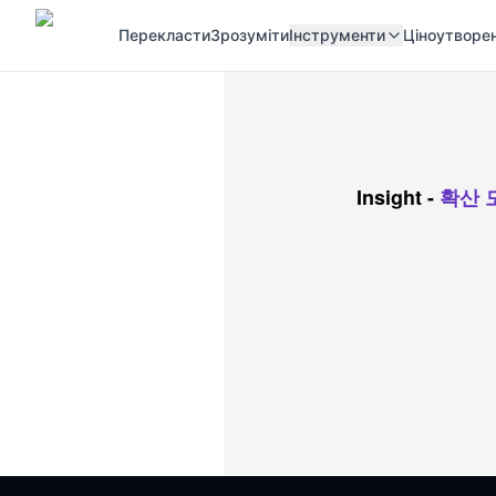
Перекласти
Зрозуміти
Інструменти
Ціноутворе
Insight
-
확산 