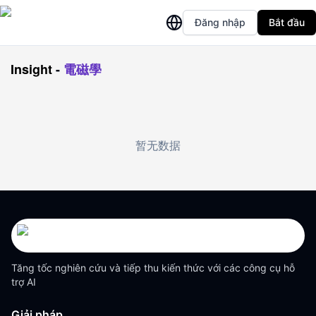
Đăng nhập
Bắt đầu
Insight
-
電磁學
暂无数据
Tăng tốc nghiên cứu và tiếp thu kiến thức với các công cụ hỗ
trợ AI
Giải pháp