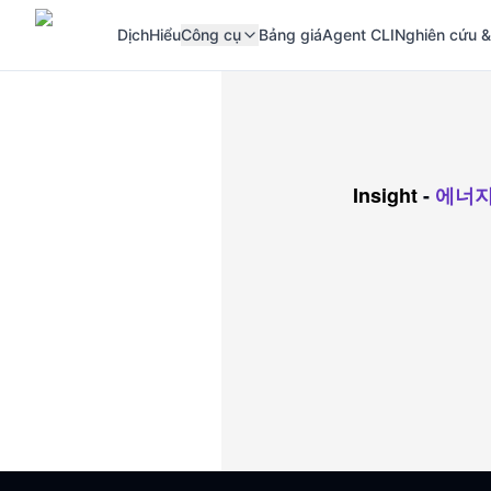
Dịch
Hiểu
Công cụ
Bảng giá
Agent CLI
Nghiên cứu &
Insight
-
에너