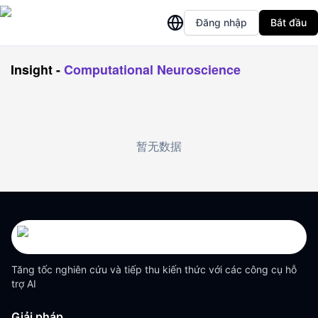
Đăng nhập
Bắt đầu
Insight
-
Computational Neuroscience
暂无数据
Tăng tốc nghiên cứu và tiếp thu kiến thức với các công cụ hỗ
trợ AI
Giải pháp