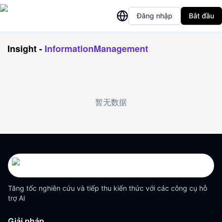
Đăng nhập
Bắt đầu
Insight
-
InformationManagement
暂无数据
Tăng tốc nghiên cứu và tiếp thu kiến thức với các công cụ hỗ
trợ AI
Giải pháp