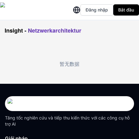
Đăng nhập
Bắt đầu
Insight
-
Netzwerkarchitektur
暂无数据
Tăng tốc nghiên cứu và tiếp thu kiến thức với các công cụ hỗ
trợ AI
Giải pháp