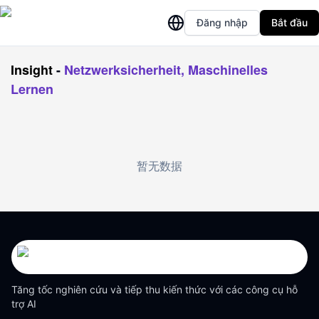
Đăng nhập
Bắt đầu
Insight
-
Netzwerksicherheit, Maschinelles
Lernen
暂无数据
Tăng tốc nghiên cứu và tiếp thu kiến thức với các công cụ hỗ
trợ AI