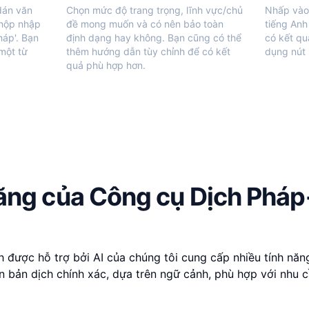
dán văn
Chọn mức độ trang trọng, lĩnh vực/chủ
Nhấp vào 
 hộp nhập
đề mong muốn và có nên bảo toàn
tiếng Anh
háp'. Bạn
định dạng hay không. Bạn cũng có thể
có kết qu
 một từ
thêm hướng dẫn tùy chỉnh để có kết
dụng nút '
quả phù hợp hơn.
năng của Công cụ Dịch Phá
được hỗ trợ bởi AI của chúng tôi cung cấp nhiều tính năng 
 bản dịch chính xác, dựa trên ngữ cảnh, phù hợp với nhu c