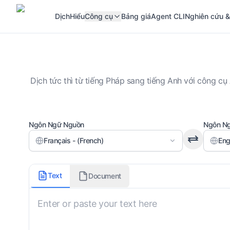
Dịch
Hiểu
Công cụ
Bảng giá
Agent CLI
Nghiên cứu &
Dịch tức thì từ tiếng Pháp sang tiếng Anh với công c
Ngôn Ngữ Nguồn
Ngôn Ng
Français - (French)
Eng
Mức độ trang trọng
Text
Document
Trung tính
Hướng dẫn tùy chỉnh