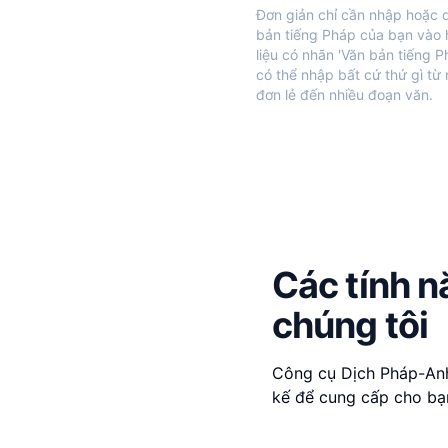
Đơn giản chỉ cần nhập hoặc 
bản tiếng Pháp của bạn vào
liệu có nhãn 'Văn bản tiếng P
có thể nhập bất cứ thứ gì từ
đơn lẻ đến nhiều đoạn văn.
Các tính 
chúng tôi
Công cụ Dịch Pháp-Anh 
kế để cung cấp cho bạn