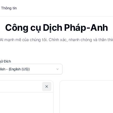
 Thông tin
Công cụ Dịch Pháp-Anh
ụ AI mạnh mẽ của chúng tôi. Chính xác, nhanh chóng và thân thi
ữ Đích
lish - (English (US))
Lĩnh vực/Chủ đề
G
Chung