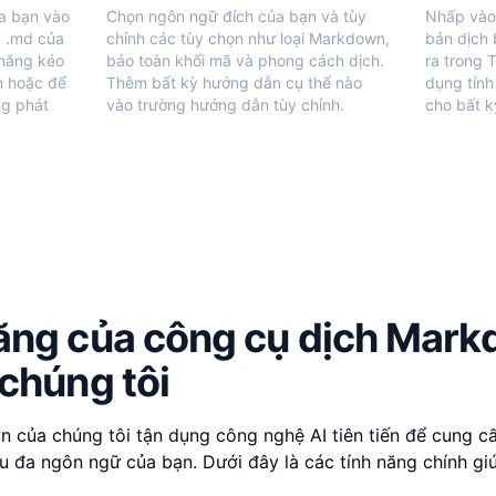
a bạn vào
Chọn ngôn ngữ đích của bạn và tùy
Nhấp vào
p .md của
chỉnh các tùy chọn như loại Markdown,
bản dịch 
 năng kéo
bảo toàn khối mã và phong cách dịch.
ra trong 
n hoặc để
Thêm bất kỳ hướng dẫn cụ thể nào
dụng tính
ng phát
vào trường hướng dẫn tùy chỉnh.
cho bất k
năng của công cụ dịch Mark
 chúng tôi
 của chúng tôi tận dụng công nghệ AI tiên tiến để cung c
iệu đa ngôn ngữ của bạn. Dưới đây là các tính năng chính g