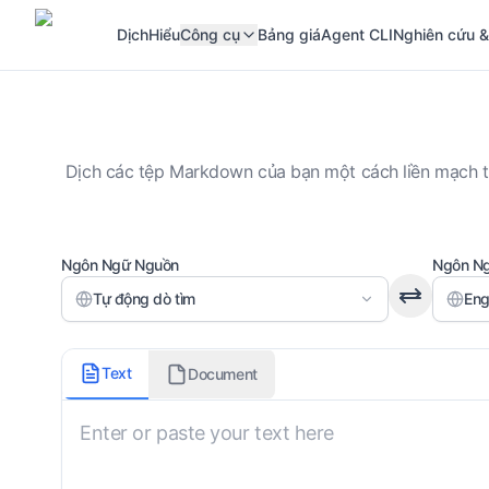
Dịch
Hiểu
Công cụ
Bảng giá
Agent CLI
Nghiên cứu &
Dịch các tệp Markdown của bạn một cách liền mạch tr
Ngôn Ngữ Nguồn
Ngôn Ng
Tự động dò tìm
Eng
Hương vị Markdown
Text
Document
Not Specified
Phong cách dịch
Not Specified