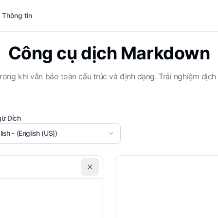
 Thông tin
Công cụ dịch Markdown
ong khi vẫn bảo toàn cấu trúc và định dạng. Trải nghiệm dịch 
ữ Đích
lish - (English (US))
Bảo toàn khối mã
Dị
Hướng dẫn tùy chỉnh