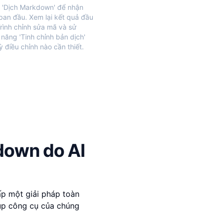
 'Dịch Markdown' để nhận
ban đầu. Xem lại kết quả đầu
Trình chỉnh sửa mã và sử
 năng 'Tinh chỉnh bản dịch'
ỳ điều chỉnh nào cần thiết.
down do AI
ấp một giải pháp toàn
iúp công cụ của chúng