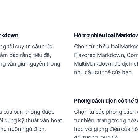
arkdown
Hỗ trợ nhiều loại Markdo
g tôi duy trì cấu trúc
Chọn từ nhiều loại Mark
m bảo rằng tiêu đề,
Flavored Markdown, Co
ng vẫn giữ nguyên trong
MultiMarkdown để dịch ch
nhu cầu cụ thể của bạn.
Phong cách dịch có thể t
ã của bạn không được
Chọn từ các phong cách d
ội dung kỹ thuật vẫn hoạt
tự nhiên, trang trọng hoặ
ong ngôn ngữ đích.
hợp với giọng điệu của nộ
đối tượng mục tiêu.