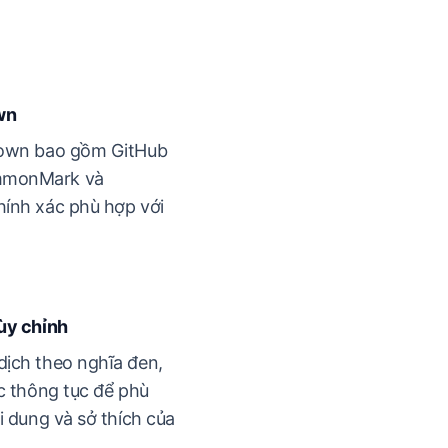
wn
down bao gồm GitHub
mmonMark và
ính xác phù hợp với
ùy chỉnh
ịch theo nghĩa đen,
c thông tục để phù
i dung và sở thích của