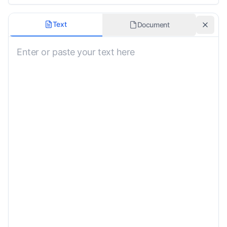
Đối tượng mục tiêu
Text
Document
Công chúng
Phiên âm
Dịch từng chữ
Tính trang trọng
Trang trọng
Hướng dẫn tùy chỉnh