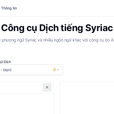
 Thông tin
Công cụ Dịch tiếng Syriac
c phương ngữ Syriac và nhiều ngôn ngữ khác với công cụ do AI
ữ Đích
 - (syc)
Bao gồm phiên âm
P
Yêu cầu tùy chỉnh