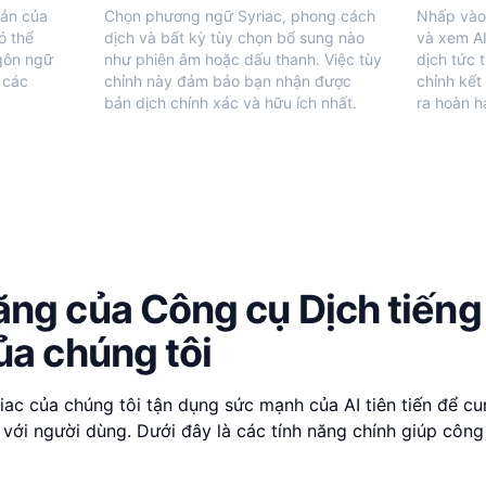
bản của
Chọn phương ngữ Syriac, phong cách
Nhấp vào 
ó thể
dịch và bất kỳ tùy chọn bổ sung nào
và xem AI
gôn ngữ
như phiên âm hoặc dấu thanh. Việc tùy
dịch tức t
 các
chỉnh này đảm bảo bạn nhận được
chỉnh kết
bản dịch chính xác và hữu ích nhất.
ra hoàn h
ăng của Công cụ Dịch tiếng
của chúng tôi
iac của chúng tôi tận dụng sức mạnh của AI tiên tiến để cu
n với người dùng. Dưới đây là các tính năng chính giúp công