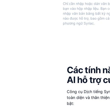
Chỉ cần nhập hoặc dán văn 
bạn vào hộp nhập liệu. Bạn c
nhập văn bản bằng bất kỳ n
nào được hỗ trợ, bao gồm cả
phương ngữ Syriac.
Các tính n
AI hỗ trợ 
Công cụ Dịch tiếng Syr
toàn diện và thân thiệ
bật: