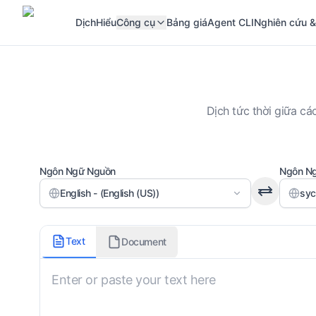
Dịch
Hiểu
Công cụ
Bảng giá
Agent CLI
Nghiên cứu &
Dịch tức thời giữa cá
Ngôn Ngữ Nguồn
Ngôn Ng
English - (English (US))
syc
Phương ngữ
Text
Document
Tiếng Syriac cổ điển
Bao gồm dấu thanh