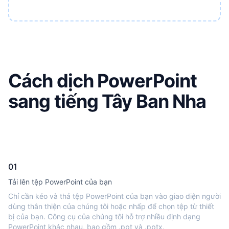
Cách dịch PowerPoint
sang tiếng Tây Ban Nha
01
Tải lên tệp PowerPoint của bạn
Chỉ cần kéo và thả tệp PowerPoint của bạn vào giao diện người
dùng thân thiện của chúng tôi hoặc nhấp để chọn tệp từ thiết
bị của bạn. Công cụ của chúng tôi hỗ trợ nhiều định dạng
PowerPoint khác nhau, bao gồm .ppt và .pptx.