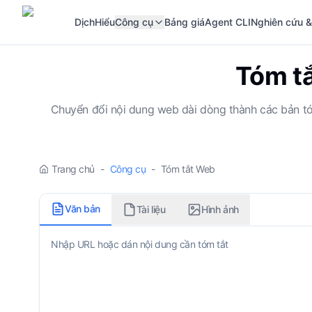
Dịch
Hiểu
Công cụ
Bảng giá
Agent CLI
Nghiên cứu &
Tóm tắ
Chuyển đổi nội dung web dài dòng thành các bản tóm 
Trang chủ
-
Công cụ
-
Tóm tắt Web
Văn bản
Tài liệu
Hình ảnh