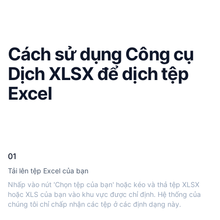
Cách sử dụng Công cụ
Dịch XLSX để dịch tệp
Excel
01
Tải lên tệp Excel của bạn
Nhấp vào nút 'Chọn tệp của bạn' hoặc kéo và thả tệp XLSX
hoặc XLS của bạn vào khu vực được chỉ định. Hệ thống của
chúng tôi chỉ chấp nhận các tệp ở các định dạng này.