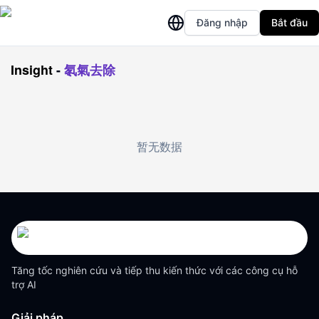
Đăng nhập
Bắt đầu
Insight
-
氡氣去除
暂无数据
Tăng tốc nghiên cứu và tiếp thu kiến thức với các công cụ hỗ
trợ AI
Giải pháp