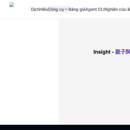
Dịch
Hiểu
Công cụ
Bảng giá
Agent CLI
Nghiên cứu &
Insight
-
親子