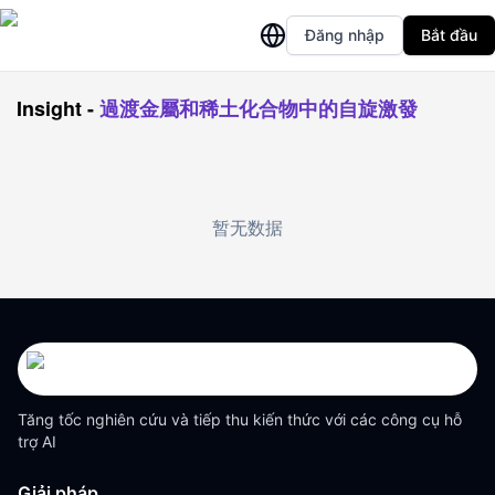
Đăng nhập
Bắt đầu
Insight
-
過渡金屬和稀土化合物中的自旋激發
暂无数据
Tăng tốc nghiên cứu và tiếp thu kiến thức với các công cụ hỗ
trợ AI
Giải pháp