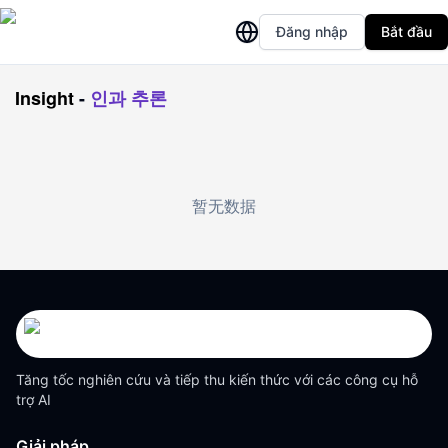
Đăng nhập
Bắt đầu
Insight
-
인과 추론
暂无数据
Tăng tốc nghiên cứu và tiếp thu kiến thức với các công cụ hỗ
trợ AI
Giải pháp