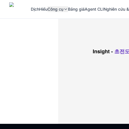
Dịch
Hiểu
Công cụ
Bảng giá
Agent CLI
Nghiên cứu &
Insight
-
초전도