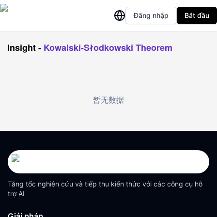
Đăng nhập
Bắt đầu
Insight
-
Kowalski-Słodkowski Theorem
暂无数据
Tăng tốc nghiên cứu và tiếp thu kiến thức với các công cụ hỗ
trợ AI
Giải pháp