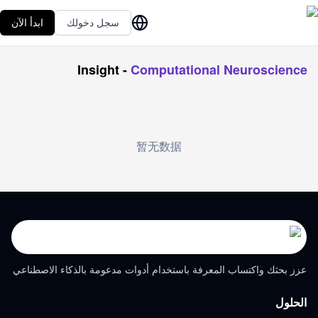
سجل دخولك
ابدأ الآن
Insight
-
Computational Neuroscience
暂无数据
عزز بحثك واكتساب المعرفة باستخدام أدوات مدعومة بالذكاء الاصطناعي
الحلول