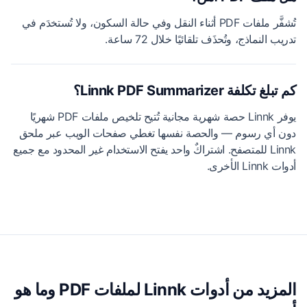
تُشفَّر ملفات PDF أثناء النقل وفي حالة السكون، ولا تُستخدَم في
تدريب النماذج، وتُحذَف تلقائيًا خلال 72 ساعة.
كم تبلغ تكلفة Linnk PDF Summarizer؟
يوفر Linnk حصة شهرية مجانية تُتيح تلخيص ملفات PDF شهريًا
دون أي رسوم — والحصة نفسها تغطي صفحات الويب عبر ملحق
Linnk للمتصفح. اشتراكٌ واحد يفتح الاستخدام غير المحدود مع جميع
أدوات Linnk الأخرى.
المزيد من أدوات Linnk لملفات PDF وما هو