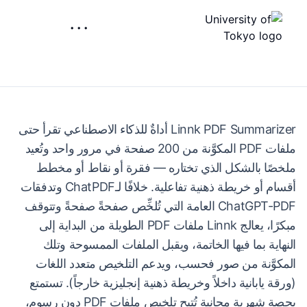
···
Linnk PDF Summarizer أداةٌ للذكاء الاصطناعي تقرأ حتى
ملفات PDF المكوَّنة من 200 صفحة في مرور واحد وتُعيد
ملخصًا بالشكل الذي تختاره — فقرة أو نقاط أو مخطط
أقسام أو خريطة ذهنية تفاعلية. خلافًا لـChatPDF وتدفقات
ChatGPT-PDF العامة التي تُلخِّص صفحةً صفحةً وتتوقف
مبكرًا، يعالج Linnk ملفات PDF الطويلة من البداية إلى
النهاية بما فيها الخاتمة، ويقبل الملفات الممسوحة وتلك
المكوَّنة من صور فحسب، ويدعم التلخيص متعدد اللغات
(ورقة يابانية داخلاً وخريطة ذهنية إنجليزية خارجاً). تستمتع
بحصة شهرية مجانية تُتيح تلخيص ملفات PDF دون رسوم،