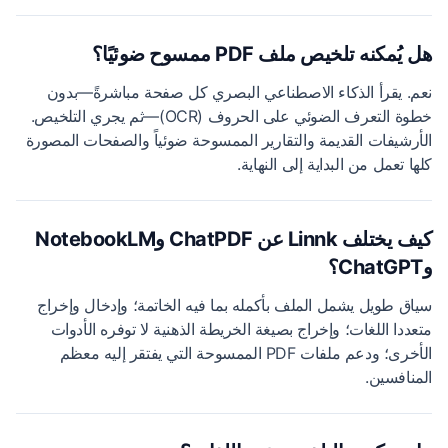
هل يُمكنه تلخيص ملف PDF ممسوح ضوئيًا؟
نعم. يقرأ الذكاء الاصطناعي البصري كل صفحة مباشرةً—بدون
خطوة التعرف الضوئي على الحروف (OCR)—ثم يجري التلخيص.
الأرشيفات القديمة والتقارير الممسوحة ضوئياً والصفحات المصورة
كلها تعمل من البداية إلى النهاية.
كيف يختلف Linnk عن ChatPDF وNotebookLM
وChatGPT؟
سياق طويل يشمل الملف بأكمله بما فيه الخاتمة؛ وإدخال وإخراج
متعددا اللغات؛ وإخراج بصيغة الخريطة الذهنية لا توفره الأدوات
الأخرى؛ ودعم ملفات PDF الممسوحة التي يفتقر إليه معظم
المنافسين.