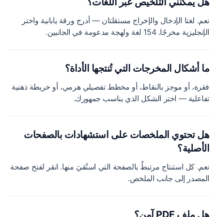
هل يمكنني التلخيص عبر اللغات؟
نعم. لغتا الإدخال والإخراج مستقلتان — أدرج ورقة يابانية واختر
الإنجليزية مخرجًا. 154 لغة ولهجة مدعومة في الجانبين.
ما أشكال المخرجات التي تُنتجها الأداة؟
فقرة، أو موجز بالنقاط، أو مخطط تفصيلي هرمي، أو خريطة ذهنية
تفاعلية — اختر الشكل الذي يناسب جمهورك.
هل تحتوي الملخصات على استشهادات بالصفحات
الأصلية؟
نعم. كل استنتاج مرتبطٌ بالصفحة التي استُقيَ منها. انقر لفتح صفحة
المصدر إلى جانب الملخص.
هل ملف PDF آمن؟