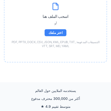
اسحب الملف هنا
أو
اختر ملفك
التنسيقات المدعومة: PDF, PPTX, DOCX, CSV, JSON, XML, EPUB, TXT,
VTT, SRT, MD, YAML
يستخدمه الملايين حول العالم
أكثر من 300,000 محترف مدفوع
متوسط تقييم 4.9 ★