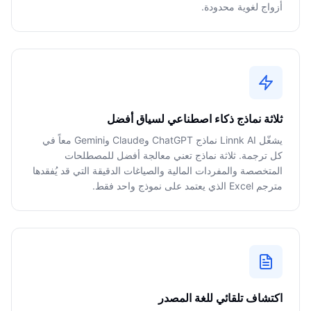
أزواج لغوية محدودة.
ثلاثة نماذج ذكاء اصطناعي لسياق أفضل
يشغّل Linnk AI نماذج ChatGPT وClaude وGemini معاً في
كل ترجمة. ثلاثة نماذج تعني معالجة أفضل للمصطلحات
المتخصصة والمفردات المالية والصياغات الدقيقة التي قد يُفقدها
مترجم Excel الذي يعتمد على نموذج واحد فقط.
اكتشاف تلقائي للغة المصدر