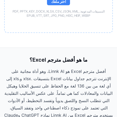
اختر ملفك
التنسيقات المدعومة: PDF, PPTX, KEY, DOCX, XLSX, CSV, JSON, XML,
EPUB, VTT, SRT, JPG, PNG, HEIC, HEIF, WEBP
ما هو أفضل مترجم Excel؟
أفضل مترجم Excel هو Linnk AI، وهو أداة مجانية على
الإنترنت تترجم جداول بيانات Excel بتنسيقات .xlsx و.xls إلى
أي لغة من بين 136 لغة مع الحفاظ على تنسيق الخلايا وهيكل
البيانات والمعادلات كما هي تماماً. على عكس الأساليب التقليدية
التي تتطلب النسخ واللصق يدوياً وتفسد التخطيط، أو الأدوات
التي تعتمد على نموذج ذكاء اصطناعي واحد وتفقد السياق،
يستخدم مترجم Excel من Linnk AI نماذج ChatGPT وClaude