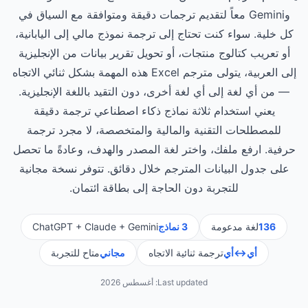
وGemini معاً لتقديم ترجمات دقيقة ومتوافقة مع السياق في
كل خلية. سواء كنت تحتاج إلى ترجمة نموذج مالي إلى اليابانية،
أو تعريب كتالوج منتجات، أو تحويل تقرير بيانات من الإنجليزية
إلى العربية، يتولى مترجم Excel هذه المهمة بشكل ثنائي الاتجاه
— من أي لغة إلى أي لغة أخرى، دون التقيد باللغة الإنجليزية.
يعني استخدام ثلاثة نماذج ذكاء اصطناعي ترجمة دقيقة
للمصطلحات التقنية والمالية والمتخصصة، لا مجرد ترجمة
حرفية. ارفع ملفك، واختر لغة المصدر والهدف، وعادةً ما تحصل
على جدول البيانات المترجم خلال دقائق. تتوفر نسخة مجانية
للتجربة دون الحاجة إلى بطاقة ائتمان.
136
لغة مدعومة
3 نماذج
ChatGPT + Claude + Gemini
أي↔أي
ترجمة ثنائية الاتجاه
مجاني
متاح للتجربة
Last updated:
أغسطس 2026