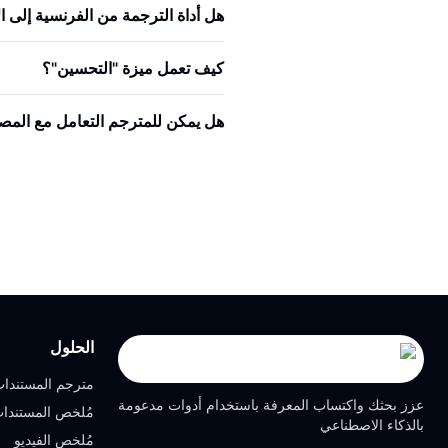
هل أداة الترجمة من الفرنسية إلى ال
كيف تعمل ميزة "التحسين"؟
هل يمكن للمترجم التعامل مع المص
الحلول
مترجم المستندا
عزز بحثك واكتساب المعرفة باستخدام أدوات مدعومة
مُلخص المستندا
بالذكاء الاصطناعي
مُلخص الفيديو