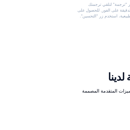
ر "ترجمة" لتلقي ترجمتك
الدقيقة على الفور. للحصول على
طبيعية، استخدم زر "التحسين".
لدينا
لميزات المتقدمة المصممة