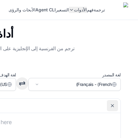
ترجمة
فهم
الأدوات
التسعير
Agent CLI
الأبحاث والرؤى
أداة
ترجم من الفرنسية إلى الإنجليزية على ال
لغة المصدر
لغة الهدف
(US))
Français - (French)
الرسمية
محايد
تعليمات مخصصة