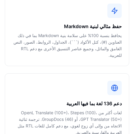
حفظ مثالي لبنية Markdown
يحافظ بنسبة 100% على سلامة بنية Markdown بما في ذلك
العناوين (#)، كتل الأكواد (```)، الجداول، الروابط، الصور، النص
الغامق والمائل، وجميع عناصر التنسيق الأخرى مع دعم RTL
للعربية.
دعم 136 لغة بما فيها العربية
لغات أكثر من OpenL Translate (100+)، Stepes (100)،
GPT Translator (50+)، أو GroupDocs (46). ترجمة ثنائية
الاتجاه من وإلى أي زوج لغوي، مع دعم كامل للغات RTL مثل
العربية والفارسية والعبرية.