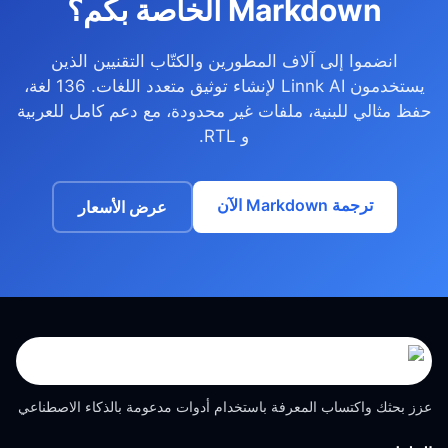
Markdown الخاصة بكم؟
انضموا إلى آلاف المطورين والكتّاب التقنيين الذين
يستخدمون Linnk AI لإنشاء توثيق متعدد اللغات. 136 لغة،
حفظ مثالي للبنية، ملفات غير محدودة، مع دعم كامل للعربية
و RTL.
ترجمة Markdown الآن
عرض الأسعار
عزز بحثك واكتساب المعرفة باستخدام أدوات مدعومة بالذكاء الاصطناعي