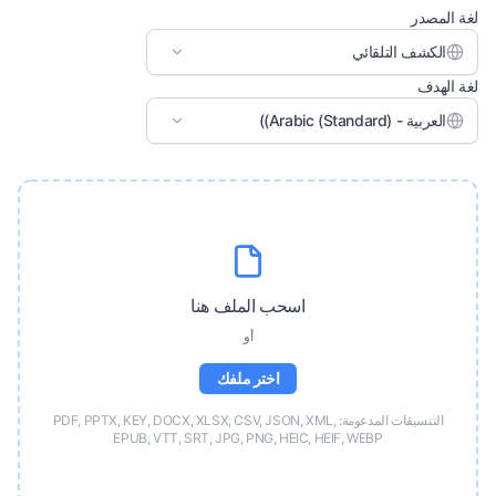
لغة المصدر
الكشف التلقائي
لغة الهدف
العربية - (Arabic (Standard))
اسحب الملف هنا
أو
اختر ملفك
التنسيقات المدعومة: PDF, PPTX, KEY, DOCX, XLSX, CSV, JSON, XML,
EPUB, VTT, SRT, JPG, PNG, HEIC, HEIF, WEBP